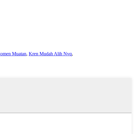
Momen Muatan
,
Kren Mudah Alih Nvq
,