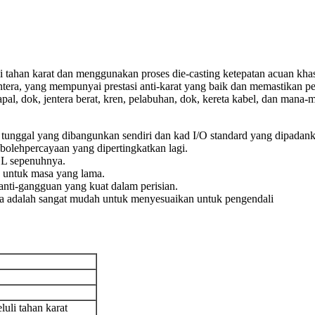
li tahan karat dan menggunakan proses die-casting ketepatan acuan kh
entera, yang mempunyai prestasi anti-karat yang baik dan memastikan 
pal, dok, jentera berat, kren, pelabuhan, dok, kereta kabel, dan mana-
unggal yang dibangunkan sendiri dan kad I/O standard yang dipadanka
bolehpercayaan yang dipertingkatkan lagi.
EL sepenuhnya.
n untuk masa yang lama.
ti-gangguan yang kuat dalam perisian.
a adalah sangat mudah untuk menyesuaikan untuk pengendali
uli tahan karat