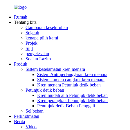
Rumah
Tentang kita
Gambaran keseluruhan
Sejarah
kenapa pilih kami
Projek
Sijil
penyelesaian
Soalan Lazim
Produk
Sistem keselamatan kren menara
Sistem Anti-perlanggaran kren menara
Sistem kamera cangkuk kren menara
Kren menara Petunjuk detik beban
Petunjuk detik beban
Kren mudah alih Petunjuk detik beban
Kren perangkak Penunjuk detik beban
Penunjuk detik Beban Penggali
Sel beban
Perkhidmatan
Berita
Video