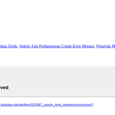
tkan Detik
,
Sistem Anti Perlanggaran Untuk Kren Menara
,
Petunjuk 