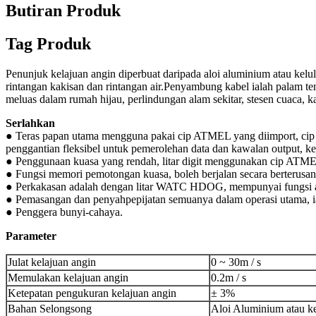
Butiran Produk
Tag Produk
Penunjuk kelajuan angin diperbuat daripada aloi aluminium atau kelu
rintangan kakisan dan rintangan air.Penyambung kabel ialah palam t
meluas dalam rumah hijau, perlindungan alam sekitar, stesen cuaca, ka
Serlahkan
● Teras papan utama mengguna pakai cip ATMEL yang diimport, cip t
penggantian fleksibel untuk pemerolehan data dan kawalan output, ke
● Penggunaan kuasa yang rendah, litar digit menggunakan cip ATM
● Fungsi memori pemotongan kuasa, boleh berjalan secara berterusa
● Perkakasan adalah dengan litar WATC HDOG, mempunyai fungsi an
● Pemasangan dan penyahpepijatan semuanya dalam operasi utama, i
● Penggera bunyi-cahaya.
Parameter
Julat kelajuan angin
0 ~ 30m / s
Memulakan kelajuan angin
0.2m / s
Ketepatan pengukuran kelajuan angin
± 3%
Bahan Selongsong
Aloi Aluminium atau kel