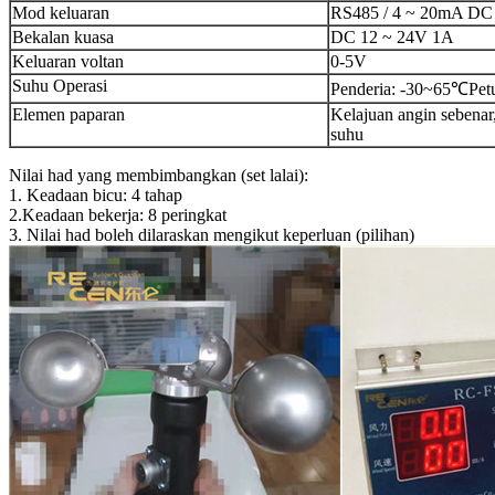
Mod keluaran
RS485 / 4 ~ 20mA DC
Bekalan kuasa
DC 12 ~ 24V 1A
Keluaran voltan
0-5V
Suhu Operasi
Penderia: -30~65℃Pet
Elemen paparan
Kelajuan angin sebenar,
suhu
Nilai had yang membimbangkan (set lalai):
1. Keadaan bicu: 4 tahap
2.Keadaan bekerja: 8 peringkat
3. Nilai had boleh dilaraskan mengikut keperluan (pilihan)