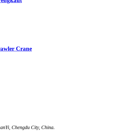
Jengkaut
awler Crane
anYi, Chengdu City, China.