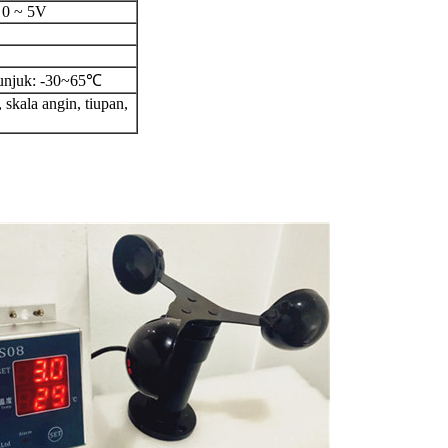
 0 ~ 5V
unjuk: -30~65℃
 skala angin, tiupan,